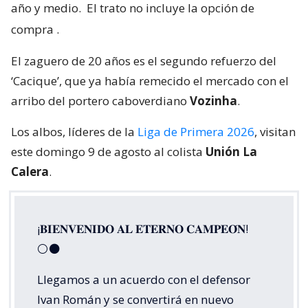
año y medio.
El trato no incluye la opción de
compra
.
El zaguero de 20 años es el segundo refuerzo del
‘Cacique’, que ya había remecido el mercado con el
arribo del portero caboverdiano
Vozinha
.
Los albos, líderes de la
Liga de Primera 2026
, visitan
este domingo 9 de agosto al colista
Unión La
Calera
.
¡𝐁𝐈𝐄𝐍𝐕𝐄𝐍𝐈𝐃𝐎 𝐀𝐋 𝐄𝐓𝐄𝐑𝐍𝐎 𝐂𝐀𝐌𝐏𝐄𝐎́𝐍!
⚪⚫
Llegamos a un acuerdo con el defensor
Ivan Román y se convertirá en nuevo