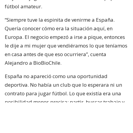
fútbol amateur.
“Siempre tuve la espinita de venirme a España.
Quería conocer cómo era la situación aquí, en
Europa. El negocio empezó a irse a pique, entonces
le dije a mi mujer que vendiéramos lo que teníamos
en casa antes de que eso ocurriera”, cuenta
Alejandro a BioBioChile.
España no apareció como una oportunidad
deportiva. No había un club que lo esperara ni un
contrato para jugar fútbol. Lo que existía era una
posibilidad menos precisa: partir, buscar trabajo y
probar suerte.
“Le propuse venirnos y lo hicimos. Vendimos
nuestros autos, nuestras cosas y partimos rumbo