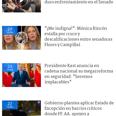
duro enfrentamiento en el Senado
"¡Me indigna!": Mónica Rincón
29
visitas
estalla por cruce y
descalificaciones entre senadoras
Flores y Campillai
Presidente Kast anuncia en
23
visitas
cadena nacional su megarreforma
en seguridad: "Seremos
implacables"
Gobierno plantea aplicar Estado de
22
visitas
Excepción en barrios críticos
donde FF.AA. apoyen a