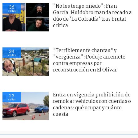
"No les tengo miedo": Fran
36
visitas
García-Huidobro manda recado a
dúo de ’La Cofradía’ tras brutal
crítica
"Terriblemente chantas" y
34
visitas
"vergüenza": Poduje arremete
contra empresas por
reconstrucción en El Olivar
Entra en vigencia prohibición de
23
visitas
remolcar vehículos con cuerdas o
cadenas: qué ocupar y cuánto
cuesta