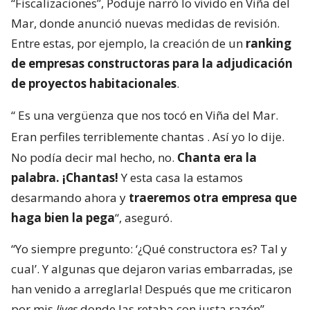
“Fiscalizaciones”, Poduje narró lo vivido en Viña del
Mar, donde anunció nuevas medidas de revisión.
Entre estas, por ejemplo, la creación de un
ranking
de empresas constructoras para la adjudicación
de proyectos habitacionales
.
“
Es una vergüenza que nos tocó en Viña del Mar.
Eran perfiles terriblemente chantas
. Así yo lo dije.
No podía decir mal hecho, no.
Chanta era la
palabra. ¡Chantas!
Y esta casa la estamos
desarmando ahora y
traeremos otra empresa que
haga bien la pega
“, aseguró.
“Yo siempre pregunto: ‘¿Qué constructora es? Tal y
cual’. Y algunas que dejaron varias embarradas, ¡se
han venido a arreglarla! Después que me criticaron
por mis
lives
donde las retaba con justa razón”,