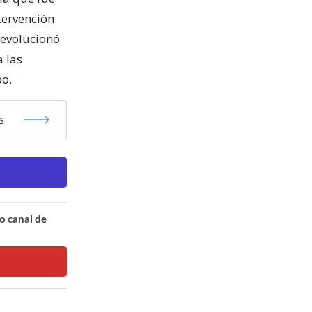
tervención
 evolucionó
 las
bo.
s
o canal de