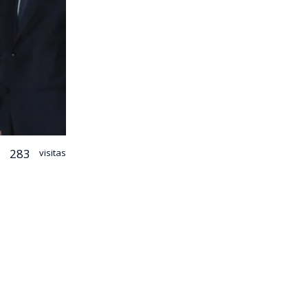
283
visitas
 ministro de
Antonio
rismo
 en la red