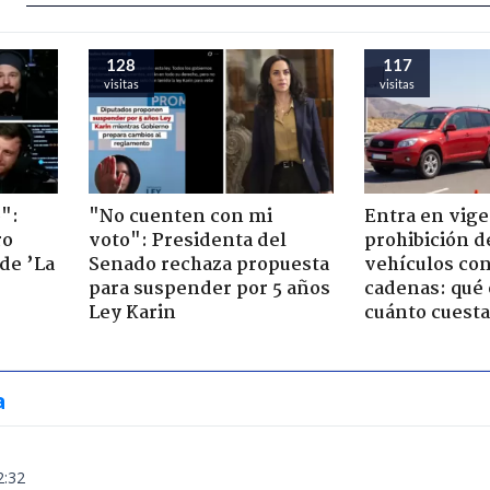
128
117
visitas
visitas
":
"No cuenten con mi
Entra en vige
ro
voto": Presidenta del
prohibición d
de ’La
Senado rechaza propuesta
vehículos con
para suspender por 5 años
cadenas: qué 
Ley Karin
cuánto cuesta
a
2:32