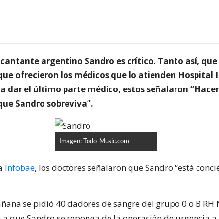
 cantante argentino Sandro es crítico. Tanto así, que 
que ofrecieron los médicos que lo atienden Hospital I
 dar el último parte médico, estos señalaron “Hace
 que Sandro sobreviva”.
Imagen: Todo-Music.com
ma
Infobae
, los doctores señalaron que Sandro “está conci
ñana se pidió 40 dadores de sangre del grupo 0 o B RH 
a que Sandro se reponga de la operación de urgencia a 