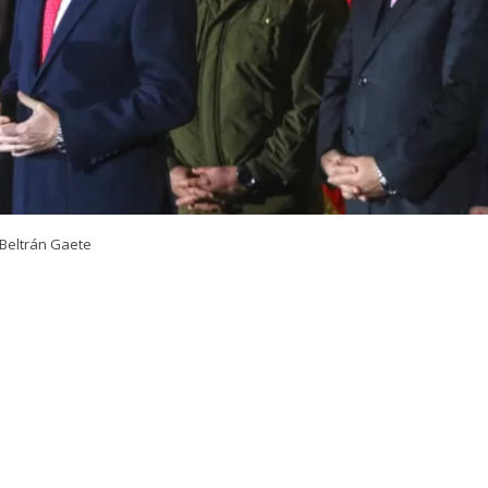
Beltrán Gaete
VER RESUMEN
 del nuevo megaoperativo policial nacional que lideró el
rtín Arrau
, en la comuna de Macul, el presidente
José 
ó a la
Agenda contra el Crimen Organizado y el Terro
ndatario entregó sus declaraciones a través de su cuenta