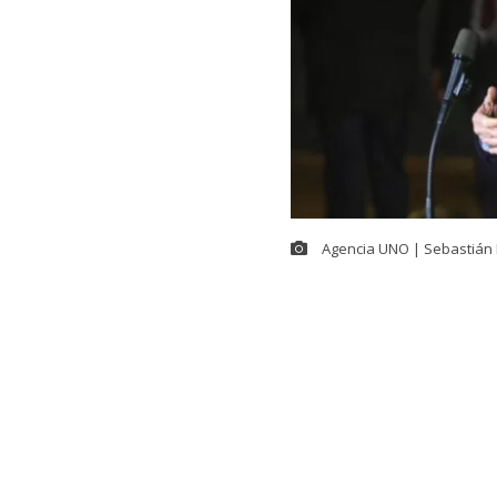
Agencia UNO | Sebastián 
En el contexto
Seguridad,
Ma
Kast
se refiri
(ACOT). El ma