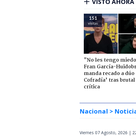
VISTO AHORA
151
visitas
"No les tengo miedo
Fran García-Huidob
manda recado a dúo 
Cofradía’ tras brutal
crítica
Nacional
> Notici
Viernes 07 Agosto, 2026 | 2