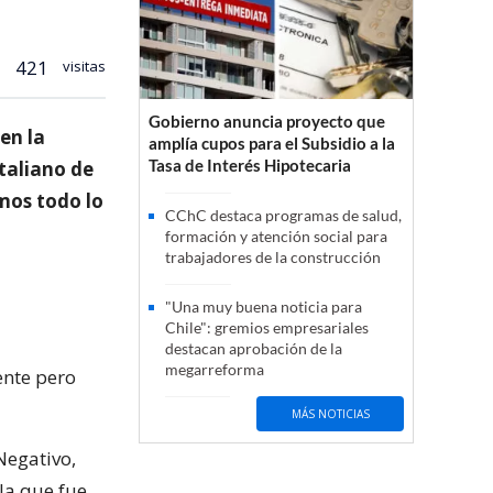
421
visitas
Gobierno anuncia proyecto que
en la
amplía cupos para el Subsidio a la
Tasa de Interés Hipotecaria
taliano de
mos todo lo
CChC destaca programas de salud,
formación y atención social para
trabajadores de la construcción
"Una muy buena noticia para
Chile": gremios empresariales
destacan aprobación de la
megarreforma
ente pero
MÁS NOTICIAS
Negativo,
la que fue