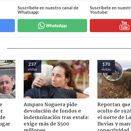
Suscríbete en nuestro canal de
Suscríbete en nuestr
Whatsapp:
Youtube:
237
170
visitas
visitas
e
Amparo Noguera pide
Reportan que
or
devolución de fondos e
oculto de 192
 de
indemnización tras estafa:
el norte de L
jugar
exige más de $500
lluvias y man
millones
conectividad