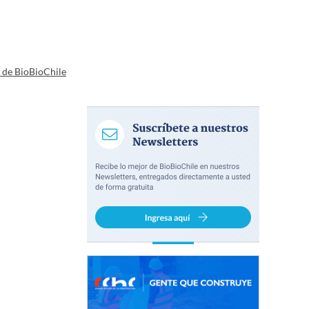
a de BioBioChile