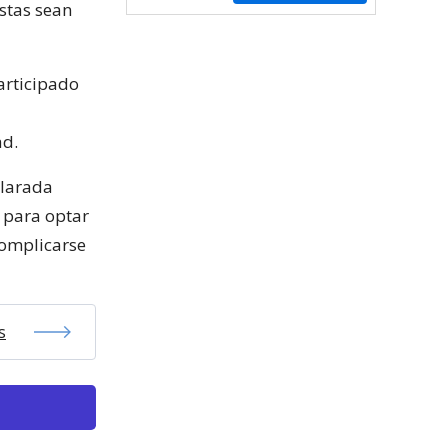
stas sean
articipado
ad.
clarada
 para optar
complicarse
s