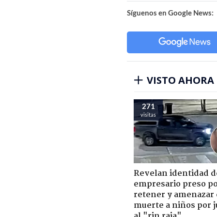
Síguenos en Google News:
VISTO AHORA
271
visitas
Revelan identidad d
empresario preso p
retener y amenazar
muerte a niños por 
al "rin raja"