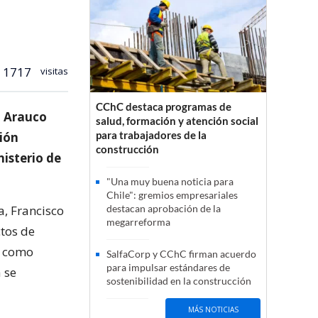
1717
visitas
CChC destaca programas de
a Arauco
salud, formación y atención social
para trabajadores de la
ción
construcción
nisterio de
"Una muy buena noticia para
Chile": gremios empresariales
a, Francisco
destacan aprobación de la
megarreforma
ctos de
en como
SalfaCorp y CChC firman acuerdo
para impulsar estándares de
 se
sostenibilidad en la construcción
MÁS NOTICIAS