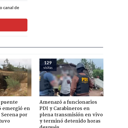
o canal de
129
visitas
 puente
Amenazó a funcionarios
6 emergió en
PDI y Carabineros en
a Serena por
plena transmisión en vivo
tuvo
y terminó detenido horas
después