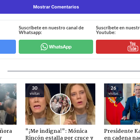
Mostrar Comentarios
Suscríbete en nuestro canal de
Suscríbete en nuestr
Whatsapp:
Youtube:
30
26
visitas
visitas
eñora
"¡Me indigna!": Mónica
Presidente K
y
Rincón estalla por cruce y
en cadena nac