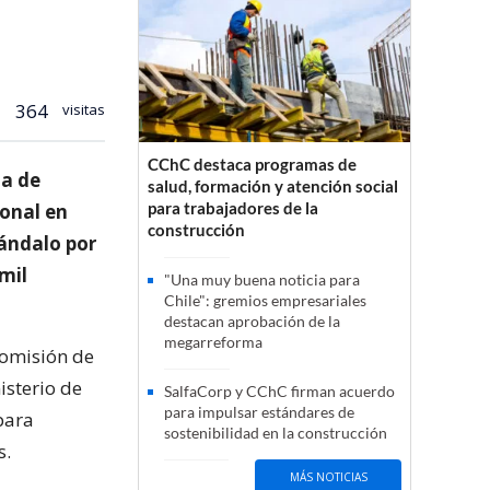
364
visitas
CChC destaca programas de
ia de
salud, formación y atención social
para trabajadores de la
onal en
construcción
cándalo por
mil
"Una muy buena noticia para
Chile": gremios empresariales
destacan aprobación de la
megarreforma
comisión de
isterio de
SalfaCorp y CChC firman acuerdo
para impulsar estándares de
para
sostenibilidad en la construcción
s.
MÁS NOTICIAS