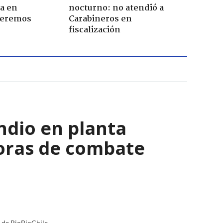
a en
nocturno: no atendió a
Seremos
Carabineros en
fiscalización
ndio en planta
horas de combate
a de BioBioChile