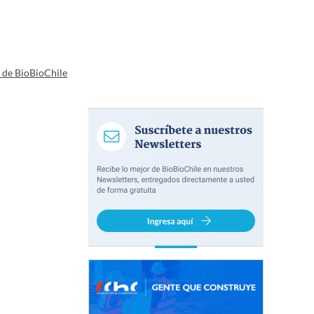
a de BioBioChile