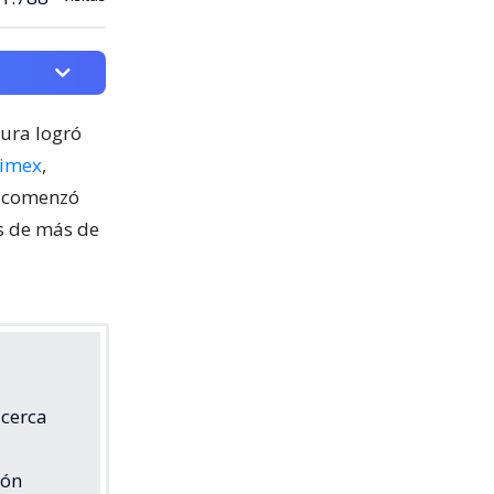
cura logró
nimex
,
o comenzó
os de más de
 cerca
ión