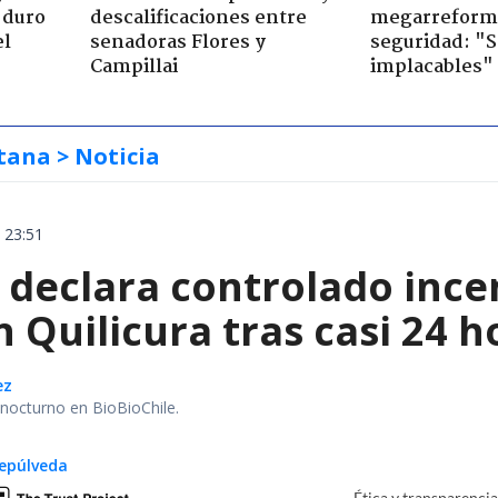
 duro
descalificaciones entre
megarreform
el
senadoras Flores y
seguridad: "
Campillai
implacables"
tana
> Noticia
 23:51
declara controlado ince
 Quilicura tras casi 24 
ez
r nocturno en BioBioChile.
epúlveda
Ética y transparenci