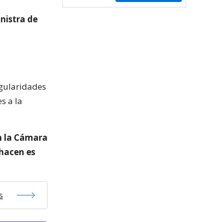
nistra de
egularidades
s a la
n la Cámara
 hacen es
s