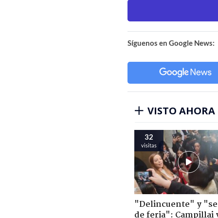
Síguenos en Google News:
VISTO AHORA
32
visitas
"Delincuente" y "s
de feria": Campillai 