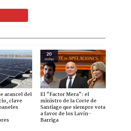
20
visitas
 arancel del
El "Factor Mera": el
cio, clave
ministro de la Corte de
 paneles
Santiago que siempre vota
a favor de los Lavín-
ores
Barriga