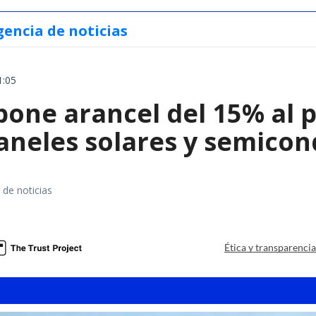
gencia de noticias
1:05
ne arancel del 15% al pol
paneles solares y semico
 de noticias
a
Ética y transparenci