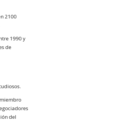
en 2100
.
ntre 1990 y
es de
tudiosos.
y miembro
 negociadores
ión del