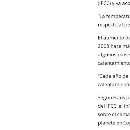
(IPCC) y va a
“La temperatu
respecto al p
El aumento de
2008 hace más 
algunos paíse
calentamiento
“Cada año de 
calentamiento
Según Hans Jo
del IPCC, el i
sobre el clim
planeta en Co