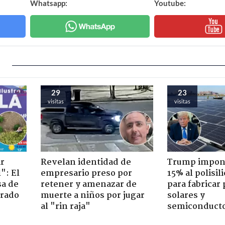
Whatsapp:
Youtube:
29
23
visitas
visitas
ir
Revelan identidad de
Trump impone
": El
empresario preso por
15% al polisili
sa de
retener y amenazar de
para fabricar
trado
muerte a niños por jugar
solares y
al "rin raja"
semiconduct