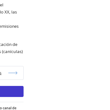
el
o XX, las
 emisiones
cación de
 (canículas)
s
o canal de