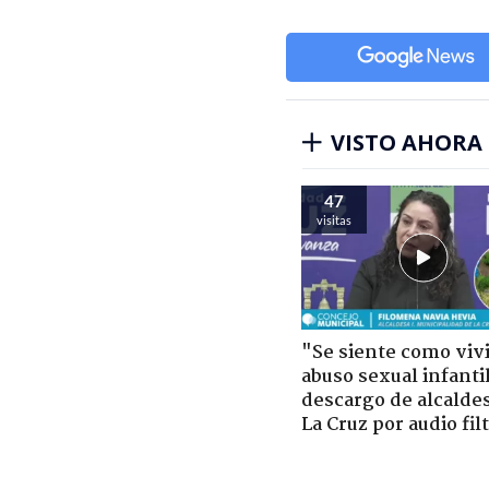
VISTO AHORA
47
visitas
"Se siente como viv
abuso sexual infantil
descargo de alcalde
La Cruz por audio fil