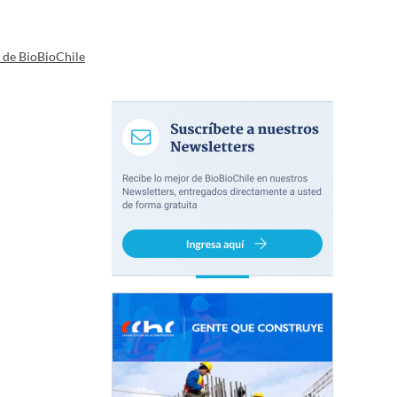
a de BioBioChile