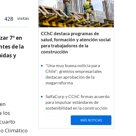
428
visitas
CChC destaca programas de
zar 7º en
salud, formación y atención social
para trabajadores de la
ntes de la
construcción
idas y
"Una muy buena noticia para
Chile": gremios empresariales
destacan aprobación de la
megarreforma
SalfaCorp y CChC firman acuerdo
para impulsar estándares de
 en
sostenibilidad en la construcción
a los
 cuarto
MÁS NOTICIAS
o Climático