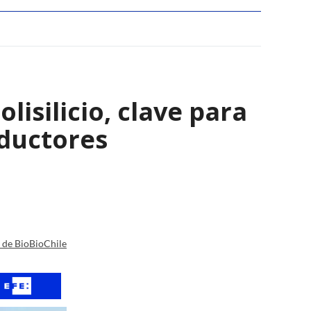
isilicio, clave para
nductores
a de BioBioChile