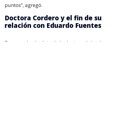
puntos”, agregó.
Doctora Cordero y el fin de su
relación con Eduardo Fuentes
De acuerdo al relato de la doctora, éxito de
audiencia y su capacidad intelectual comenzaron a
generar roces lo que desencadenó en una fuerte
discusión.
Recordemos que tras esa polémica, Fuentes
renunció al espacio radial que ambos compartían,
dando a entender que la relación estaba
deteriorada.
“Soy una persona que despierta emociones
pasionales porque soy envidiable por el grado de