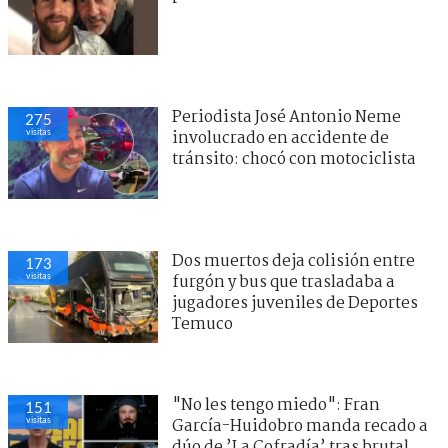
Periodista José Antonio Neme
275
visitas
involucrado en accidente de
tránsito: chocó con motociclista
Dos muertos deja colisión entre
173
visitas
furgón y bus que trasladaba a
jugadores juveniles de Deportes
Temuco
"No les tengo miedo": Fran
151
visitas
García-Huidobro manda recado a
dúo de ’La Cofradía’ tras brutal