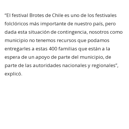
“El festival Brotes de Chile es uno de los festivales
folclóricos más importante de nuestro país, pero
dada esta situación de contingencia, nosotros como
municipio no tenemos recursos que podamos
entregarles a estas 400 familias que están a la
espera de un apoyo de parte del municipio, de
parte de las autoridades nacionales y regionales”,
explicó.
La decisión fue tomada tras reportarse situaciones
desesperadas, como lo ocurrido en el sector
Arboleda de Angol, donde la subida del río Rehue
dejó 373 casas inundadas y una estela de
impotencia y dolor entre las familias que perdieron
todos sus enseres.