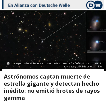
Los expertos describieron la explosión de la supernova SN 2026gzf como un evento
muy breve y difícil de detectar | DW
Astrónomos captan muerte de
estrella gigante y detectan hecho
inédito: no emitió brotes de rayos
gamma