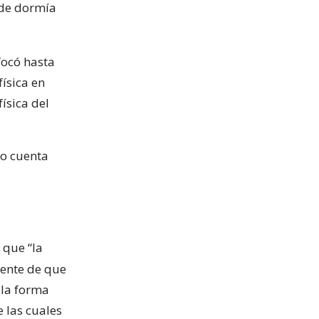
nde dormía
focó hasta
física en
ísica del
do cuenta
 que “la
mente de que
 la forma
e las cuales