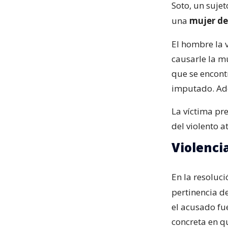
Soto, un suje
una
mujer de
El hombre la 
causarle la mu
que se encontr
imputado. A
La víctima p
del violento a
Violenci
En la resoluci
pertinencia d
el acusado fu
concreta en qu