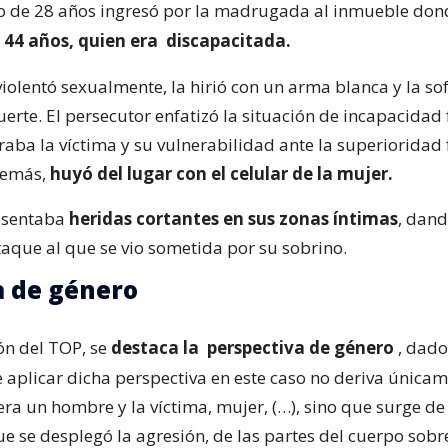
to de 28 años ingresó por la madrugada al inmueble do
 44 años, quien era
discapacitada.
violentó sexualmente, la hirió con un arma blanca y la so
erte. El persecutor enfatizó la situación de incapacidad 
aba la víctima y su vulnerabilidad ante la superioridad f
demás,
huyó del lugar con el celular de la mujer.
resentaba
heridas cortantes en sus zonas íntimas
, dan
taque al que se vio sometida por su sobrino.
a de género
ón del TOP, se
destaca la
perspectiva de género
, dado
e aplicar dicha perspectiva en este caso no deriva única
era un hombre y la víctima, mujer, (…), sino que surge de
e se desplegó la agresión, de las partes del cuerpo sobr