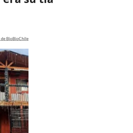
a de BioBioChile