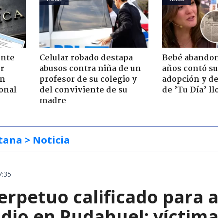
ente
Celular robado destapa
Bebé abandon
or
abusos contra niña de un
años contó su
ón
profesor de su colegio y
adopción y de
onal
del conviviente de su
de ’Tu Día’ l
madre
tana
> Noticia
7:35
erpetuo calificado para 
dio en Pudahuel: víctima 