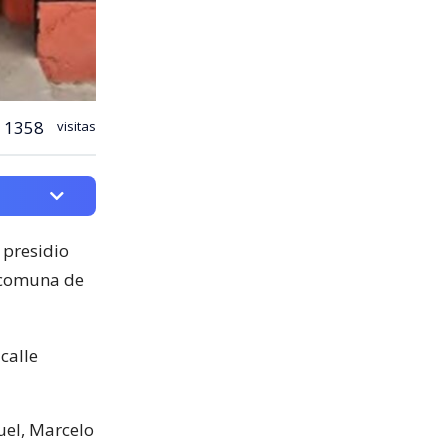
1358
visitas
 presidio
a comuna de
 calle
uel, Marcelo