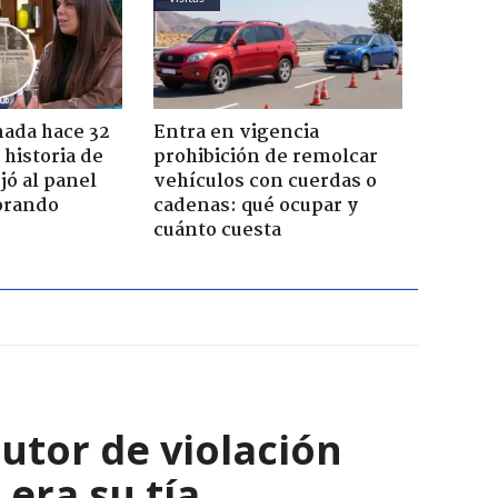
ada hace 32
Entra en vigencia
 historia de
prohibición de remolcar
jó al panel
vehículos con cuerdas o
lorando
cadenas: qué ocupar y
cuánto cuesta
autor de violación
era su tía