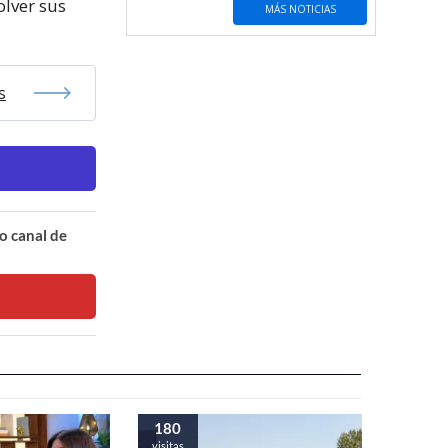
olver sus
MÁS NOTICIAS
s
o canal de
180
visitas