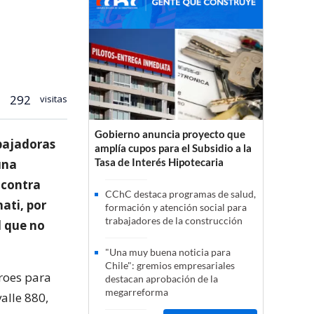
292
visitas
Gobierno anuncia proyecto que
abajadoras
amplía cupos para el Subsidio a la
Tasa de Interés Hipotecaria
una
 contra
CChC destaca programas de salud,
nati, por
formación y atención social para
trabajadores de la construcción
l que no
"Una muy buena noticia para
Chile": gremios empresariales
roes para
destacan aprobación de la
megarreforma
alle 880,