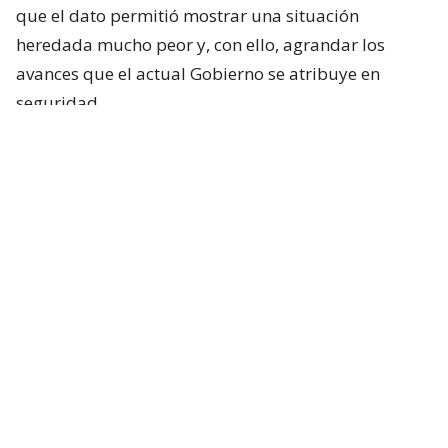
que el dato permitió mostrar una situación
heredada mucho peor y, con ello, agrandar los
avances que el actual Gobierno se atribuye en
seguridad.
“Recibimos un país que promediaba más de
1.000 homicidios al año, 218 mil robos
violentos solo el año pasado, y un aumento
de más de 300% en el contrabando en una
década”
, dijo el presidente.
Denuncian a presidente Kast por dar
información falsa en cadena