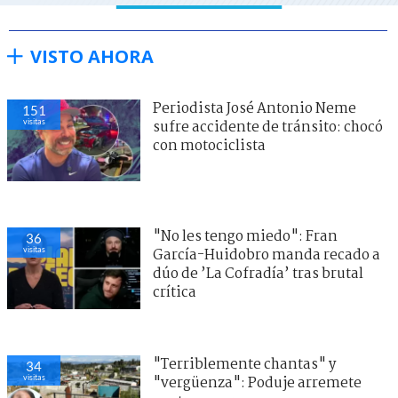
VISTO AHORA
Periodista José Antonio Neme
151
visitas
sufre accidente de tránsito: chocó
con motociclista
"No les tengo miedo": Fran
36
visitas
García-Huidobro manda recado a
dúo de ’La Cofradía’ tras brutal
crítica
"Terriblemente chantas" y
34
visitas
"vergüenza": Poduje arremete