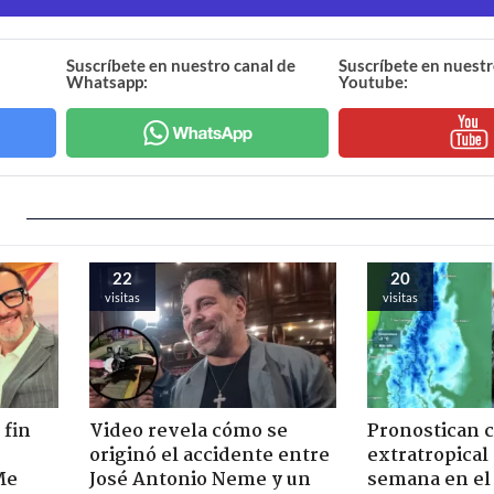
Suscríbete en nuestro canal de
Suscríbete en nuestr
Whatsapp:
Youtube:
22
20
visitas
visitas
 fin
Video revela cómo se
Pronostican c
originó el accidente entre
extratropical
Me
José Antonio Neme y un
semana en el 