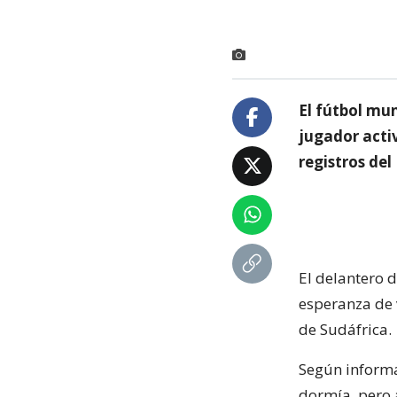
El fútbol mu
jugador activ
registros del
El delantero d
esperanza de 
de Sudáfrica.
Según informa
dormía, pero 