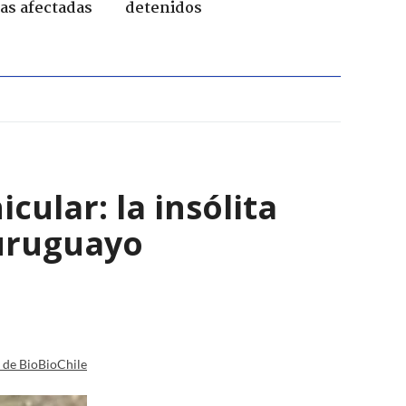
nas afectadas
detenidos
ular: la insólita
 uruguayo
a de BioBioChile