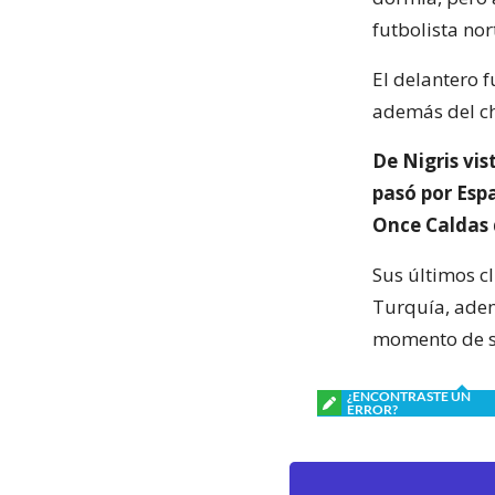
futbolista no
El delantero 
además del c
De Nigris vi
pasó por Espa
Once Caldas 
Sus últimos c
Turquía, adem
momento de s
¿ENCONTRASTE UN
ERROR?