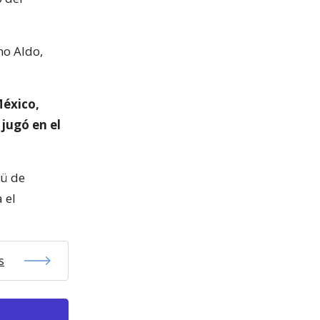
no Aldo,
México,
 jugó en el
cü de
 el
s