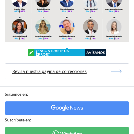
¿ENCONTRASTE UN
AVÍSANOS
ERROR?
Revisa nuestra página de correcciones
Síguenos en:
Suscríbete en: