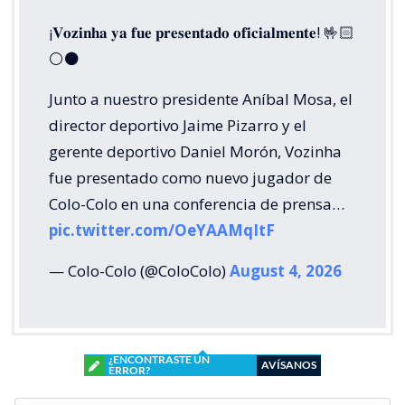
¡𝐕𝐨𝐳𝐢𝐧𝐡𝐚 𝐲𝐚 𝐟𝐮𝐞 𝐩𝐫𝐞𝐬𝐞𝐧𝐭𝐚𝐝𝐨 𝐨𝐟𝐢𝐜𝐢𝐚𝐥𝐦𝐞𝐧𝐭𝐞! 🤟🏻
⚪️⚫️
Junto a nuestro presidente Aníbal Mosa, el
director deportivo Jaime Pizarro y el
gerente deportivo Daniel Morón, Vozinha
fue presentado como nuevo jugador de
Colo-Colo en una conferencia de prensa…
pic.twitter.com/OeYAAMqItF
— Colo-Colo (@ColoColo)
August 4, 2026
¿ENCONTRASTE UN
AVÍSANOS
ERROR?