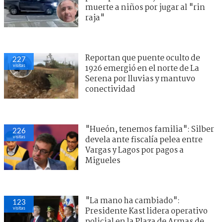
muerte a niños por jugar al "rin
raja"
Reportan que puente oculto de
227
visitas
1926 emergió en el norte de La
Serena por lluvias y mantuvo
conectividad
"Hueón, tenemos familia": Silber
226
visitas
devela ante fiscalía pelea entre
Vargas y Lagos por pagos a
Migueles
"La mano ha cambiado":
123
visitas
Presidente Kast lidera operativo
policial en la Plaza de Armas de