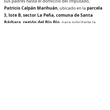
sus padres hasta el domicilio del imputado,
Patricio Calpán Marihuán
, ubicado en la
parcela
3, lote B, sector La Peña, comuna de Santa
Bárbara, región del Bío Bío
, para solicitarle la
devolución de una motosierra que le habían
prestado.
El imputado aceptó entregar la especie,
bajo la
condición de que la víctima se quedara a
conversar a solas con él.
Lo que fue aceptado por
la joven.
Tras entregar la motosierra a los padres, el
imputado procedió a
suministrar drogas a la
víctima para retenerla en contra de su voluntad.
Bajo estas circunstancias,
la mantuvo cautiva por