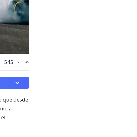
545
visitas
mó que desde
mio a
 el