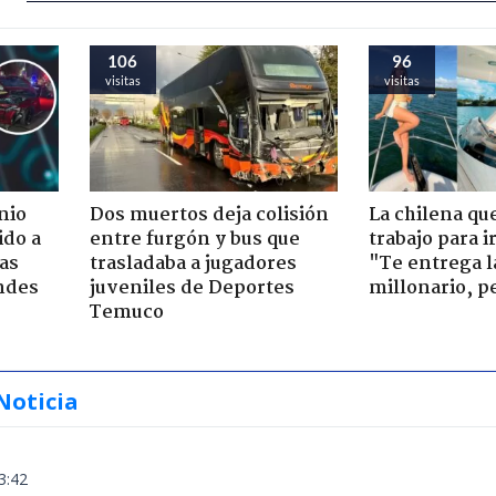
106
96
visitas
visitas
nio
Dos muertos deja colisión
La chilena qu
ido a
entre furgón y bus que
trabajo para i
ras
trasladaba a jugadores
"Te entrega l
ndes
juveniles de Deportes
millonario, p
Temuco
Noticia
3:42