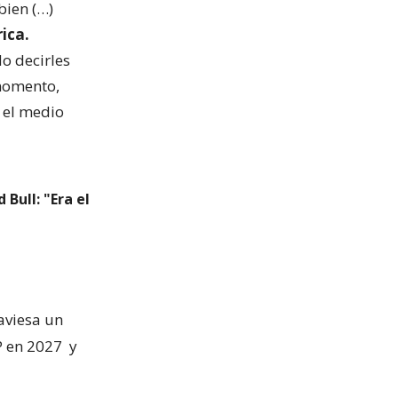
bien (…)
ica.
o decirles
 momento,
 el medio
Bull: "Era el
raviesa un
P en 2027
y