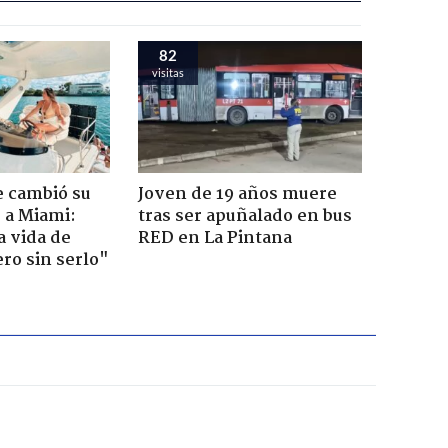
82
visitas
e cambió su
Joven de 19 años muere
r a Miami:
tras ser apuñalado en bus
a vida de
RED en La Pintana
ero sin serlo"