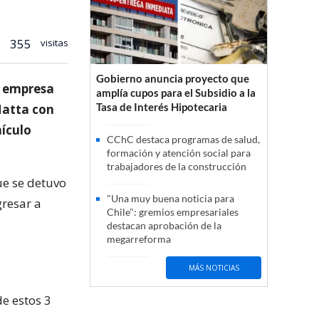
355
visitas
Gobierno anuncia proyecto que
a empresa
amplía cupos para el Subsidio a la
Tasa de Interés Hipotecaria
Matta con
hículo
CChC destaca programas de salud,
formación y atención social para
trabajadores de la construcción
ue se detuvo
"Una muy buena noticia para
gresar a
Chile": gremios empresariales
destacan aprobación de la
megarreforma
MÁS NOTICIAS
de estos 3