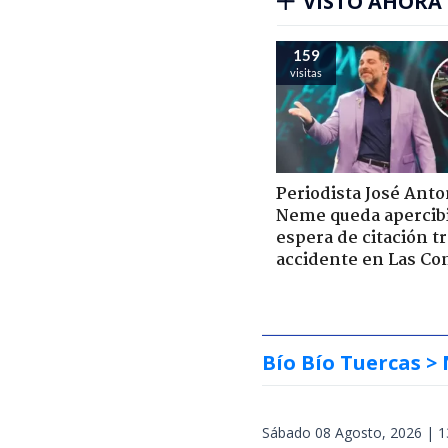
VISTO AHORA
159
visitas
Periodista José Anto
Neme queda apercib
espera de citación t
accidente en Las Co
Bío Bío Tuercas
> 
Sábado 08 Agosto, 2026 | 1