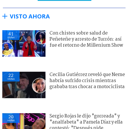
VISTO AHORA
Con chistes sobre salud de
41
visitas
Peñeteñe y arresto de Turrón: así
fue el retorno de Millenium Show
Cecilia Gutiérrez reveló que Neme
22
visitas
habría sufrido crisis mientras
grababa tras chocar a motociclista
Sergio Rojas le dijo "gorreada" y
20
visitas
"analfabeta" a Pamela Díaz y ella
contestó: "Después pide