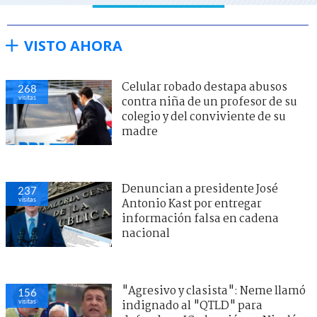
VISTO AHORA
Celular robado destapa abusos
268
visitas
contra niña de un profesor de su
colegio y del conviviente de su
madre
Denuncian a presidente José
237
visitas
Antonio Kast por entregar
información falsa en cadena
nacional
"Agresivo y clasista": Neme llamó
156
visitas
indignado al "QTLD" para