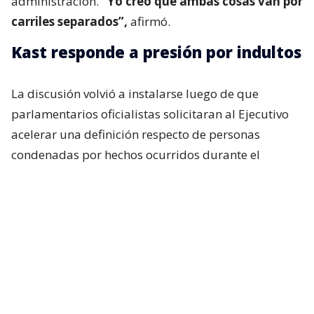
administración.
“Yo creo que ambas cosas van por
carriles separados”,
afirmó.
Kast responde a presión por indultos
La discusión volvió a instalarse luego de que
parlamentarios oficialistas solicitaran al Ejecutivo
acelerar una definición respecto de personas
condenadas por hechos ocurridos durante el
estallido social, particularmente uniformados.
Incluso, si bien en el oficialismo no existía una
expectativa real de que el presidente anunciara algo
al respecto durante su última cadena nacional,
tanto Republicanos como el Partido Nacional
Libertario esperaban, al menos, una señal política
sobre la materia. Pero eso no ocurrió.