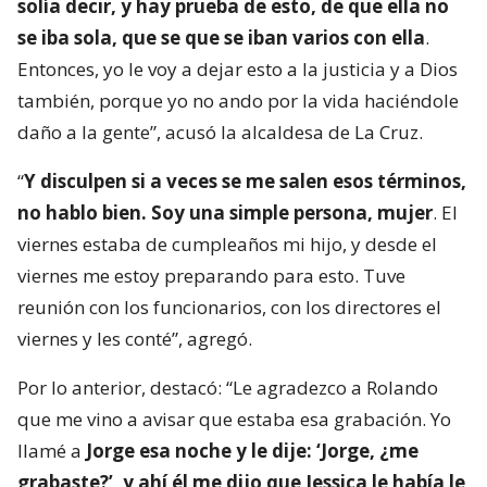
solía decir, y hay prueba de esto, de que ella no
se iba sola, que se que se iban varios con ella
.
Entonces, yo le voy a dejar esto a la justicia y a Dios
también, porque yo no ando por la vida haciéndole
daño a la gente”, acusó la alcaldesa de La Cruz.
“
Y disculpen si a veces se me salen esos términos,
no hablo bien. Soy una simple persona, mujer
. El
viernes estaba de cumpleaños mi hijo, y desde el
viernes me estoy preparando para esto. Tuve
reunión con los funcionarios, con los directores el
viernes y les conté”, agregó.
Por lo anterior, destacó: “Le agradezco a Rolando
que me vino a avisar que estaba esa grabación. Yo
llamé a
Jorge esa noche y le dije: ‘Jorge, ¿me
grabaste?’, y ahí él me dijo que Jessica le había le