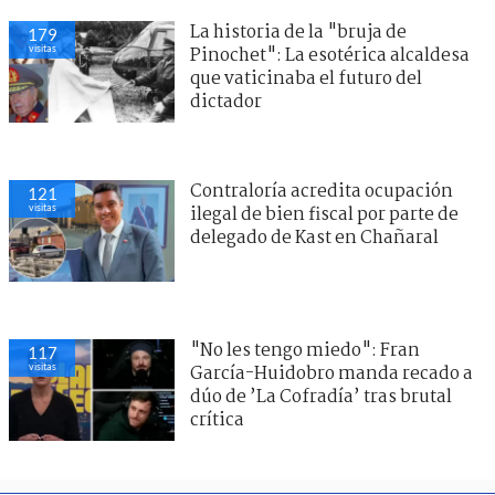
La historia de la "bruja de
179
visitas
Pinochet": La esotérica alcaldesa
que vaticinaba el futuro del
dictador
Contraloría acredita ocupación
121
visitas
ilegal de bien fiscal por parte de
delegado de Kast en Chañaral
"No les tengo miedo": Fran
117
visitas
García-Huidobro manda recado a
dúo de ’La Cofradía’ tras brutal
crítica