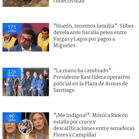
conectividad
"Hueón, tenemos familia": Silber
171
visitas
devela ante fiscalía pelea entre
Vargas y Lagos por pagos a
Migueles
"La mano ha cambiado":
126
visitas
Presidente Kast lidera operativo
policial en la Plaza de Armas de
Santiago
"¡Me indigna!": Mónica Rincón
90
visitas
estalla por cruce y
descalificaciones entre senadoras
Flores y Campillai