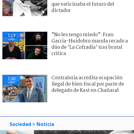
que vaticinaba el futuro del
dictador
"No les tengo miedo": Fran
159
visitas
García-Huidobro manda recado a
dúo de ’La Cofradía’ tras brutal
crítica
Contraloría acredita ocupación
130
visitas
ilegal de bien fiscal por parte de
delegado de Kast en Chañaral
Sociedad
> Noticia