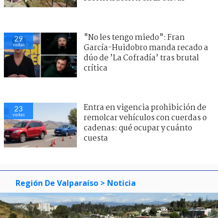
"No les tengo miedo": Fran
29
visitas
García-Huidobro manda recado a
dúo de ’La Cofradía’ tras brutal
crítica
Entra en vigencia prohibición de
23
visitas
remolcar vehículos con cuerdas o
cadenas: qué ocupar y cuánto
cuesta
Región De Valparaíso
> Noticia