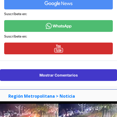
Suscríbete en:
Suscríbete en:
Mostrar Comentarios
Región Metropolitana
> Noticia