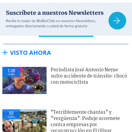
VISTO AHORA
Periodista José Antonio Neme
138
visitas
sufre accidente de tránsito: chocó
con motociclista
"Terriblemente chantas" y
32
visitas
"vergüenza": Poduje arremete
contra empresas por
reconstrucción en El Olivar