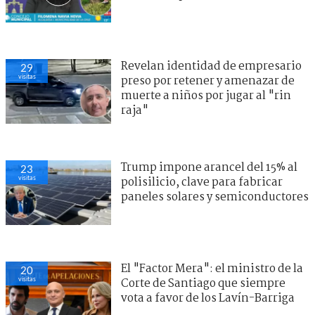
Revelan identidad de empresario
29
visitas
preso por retener y amenazar de
muerte a niños por jugar al "rin
raja"
Trump impone arancel del 15% al
23
visitas
polisilicio, clave para fabricar
paneles solares y semiconductores
El "Factor Mera": el ministro de la
20
visitas
Corte de Santiago que siempre
vota a favor de los Lavín-Barriga