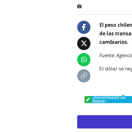
El peso chile
de las trans
cambiarios.
Fuente: Agenci
El dólar se ne
¿ENCONTRASTE UN
ERROR?