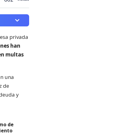
esa privada
enes han
en multas
en una
z de
 deuda y
smo de
iento