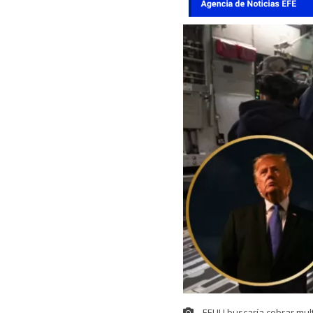
EEUU buscaría cobrar mul