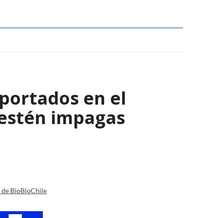
eportados en el
 estén impagas
a de BioBioChile