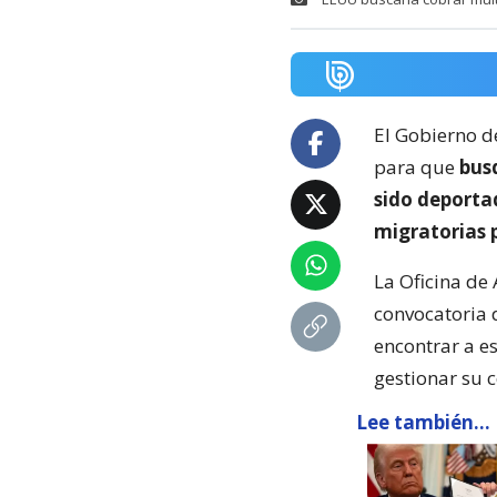
El Gobierno d
para que
busq
sido deporta
migratorias 
La Oficina de 
convocatoria 
encontrar a e
gestionar su 
Lee también...