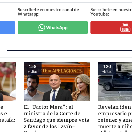
Suscríbete en nuestro canal de
Suscríbete en nuestr
Whatsapp:
Youtube:
158
120
visitas
visitas
de
El "Factor Mera": el
Revelan iden
s e
ministro de la Corte de
empresario p
estafa:
Santiago que siempre vota
retener y am
a favor de los Lavín-
muerte a niño