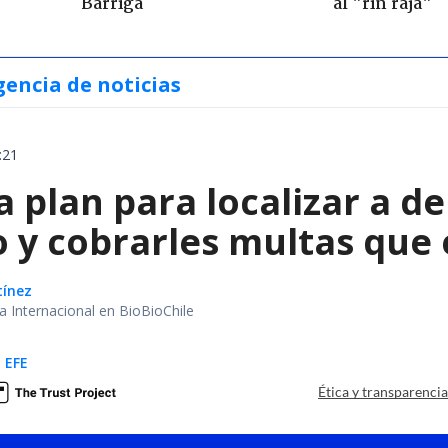
Barriga
al "rin raja"
gencia de noticias
:21
a plan para localizar a d
o y cobrarles multas que
tínez
ea Internacional en BioBioChile
 EFE
Ética y transparenci