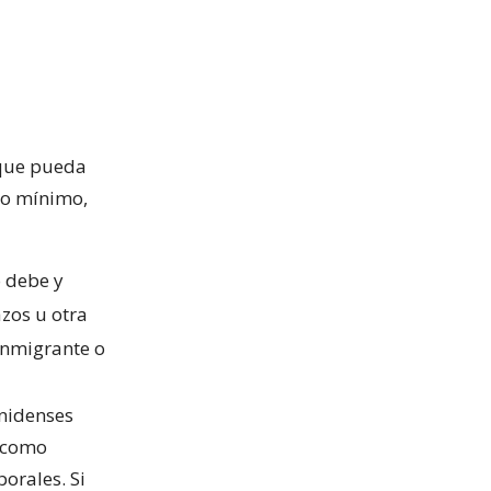
 que pueda
mo mínimo,
o debe y
azos u otra
inmigrante o
nidenses
s como
borales. Si