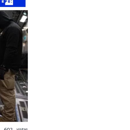
602
visitas