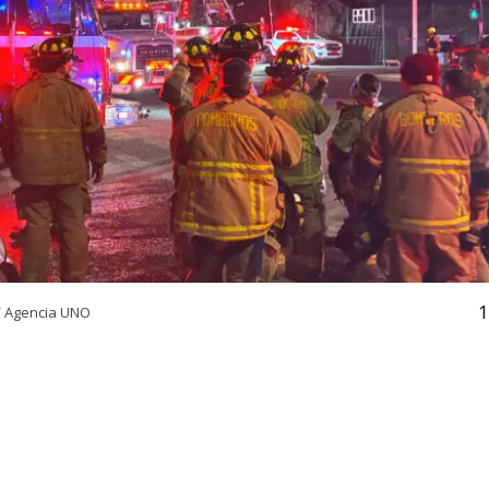
1
/ Agencia UNO
VER RESUMEN
24 horas desde su inicio, el Cuerpo de Bomberos de Quili
igantesco incendio declarado en la empresa química Pa