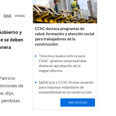
666
visitas
CChC destaca programas de
Gobierno y
salud, formación y atención social
para trabajadores de la
ue se deben
construcción
tanera
"Una muy buena noticia para
Chile": gremios empresariales
destacan aprobación de la
megarreforma
Patricio
SalfaCorp y CChC firman acuerdo
eticiones de
para impulsar estándares de
sostenibilidad en la construcción
, dijo,
s pérdidas
MÁS NOTICIAS