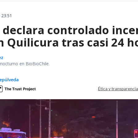
 23:51
declara controlado ince
 Quilicura tras casi 24 
ez
r nocturno en BioBioChile.
epúlveda
Ética y transparenci