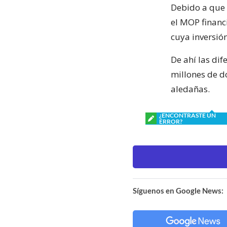
Debido a que 
el MOP financi
cuya inversión
De ahí las di
millones de dó
aledañas.
¿ENCONTRASTE UN
ERROR?
Síguenos en Google News: