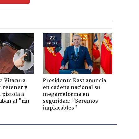
22
visitas
e Vitacura
Presidente Kast anuncia
r retener y
en cadena nacional su
pistola a
megarreforma en
aban al "rin
seguridad: "Seremos
implacables"