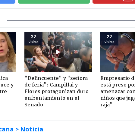
32
22
visitas
visitas
ica
"Delincuente" y "señora
Empresario d
ruce y
de feria": Campillai y
está preso po
tre
Flores protagonizan duro
amenazar con 
enfrentamiento en el
niños que jug
Senado
raja"
tana
> Noticia