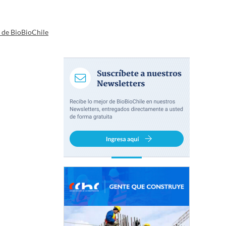
a de BioBioChile