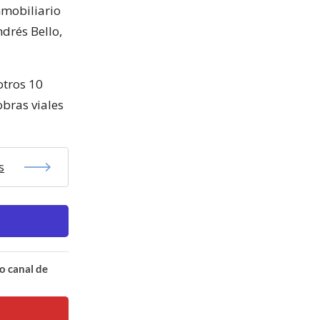
nmobiliario
ndrés Bello,
otros 10
obras viales
s
o canal de