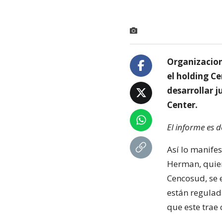
Organizacion
el holding Ce
desarrollar j
Center.
El informe es 
Así lo manife
Herman, quien 
Cencosud, se 
están regulad
que este trae 