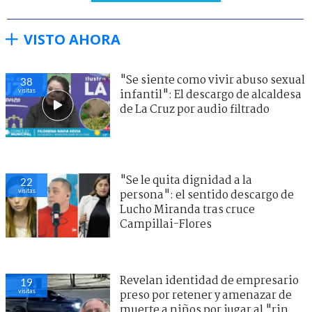
VISTO AHORA
"Se siente como vivir abuso sexual
38
visitas
infantil": El descargo de alcaldesa
de La Cruz por audio filtrado
"Se le quita dignidad a la
22
visitas
persona": el sentido descargo de
Lucho Miranda tras cruce
Campillai-Flores
Revelan identidad de empresario
19
visitas
preso por retener y amenazar de
muerte a niños por jugar al "rin