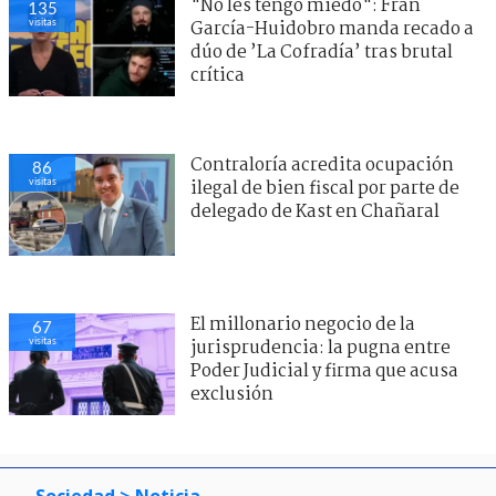
"No les tengo miedo": Fran
135
visitas
García-Huidobro manda recado a
dúo de ’La Cofradía’ tras brutal
crítica
Contraloría acredita ocupación
86
visitas
ilegal de bien fiscal por parte de
delegado de Kast en Chañaral
El millonario negocio de la
67
visitas
jurisprudencia: la pugna entre
Poder Judicial y firma que acusa
exclusión
Sociedad
> Noticia