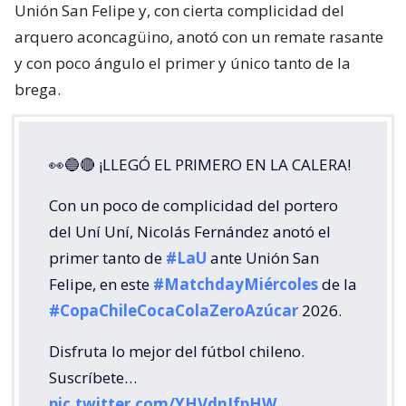
Unión San Felipe y, con cierta complicidad del
arquero aconcagüino, anotó con un remate rasante
y con poco ángulo el primer y único tanto de la
brega.
👀🔵🔴 ¡LLEGÓ EL PRIMERO EN LA CALERA!
Con un poco de complicidad del portero
del Uní Uní, Nicolás Fernández anotó el
primer tanto de
#LaU
ante Unión San
Felipe, en este
#MatchdayMiércoles
de la
#CopaChileCocaColaZeroAzúcar
2026.
Disfruta lo mejor del fútbol chileno.
Suscríbete…
pic.twitter.com/YHVdnJfpHW