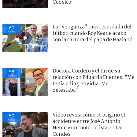
Codelco
La "venganza" más recordada del
60
visitas
fútbol: cuando Roy Keane acabó
con la carrera del papá de Haaland
Doctora Cordero y el fin de su
58
visitas
relación con Eduardo Fuentes: "Me
tenía odio y envidia. Me
detestaba"
Video revela cómo se originó el
50
visitas
accidente entre José Antonio
Neme y un motociclista en Las
Condes