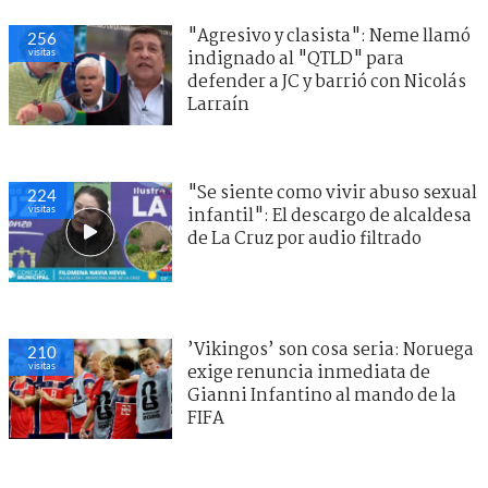
"Agresivo y clasista": Neme llamó
256
visitas
indignado al "QTLD" para
defender a JC y barrió con Nicolás
Larraín
"Se siente como vivir abuso sexual
224
visitas
infantil": El descargo de alcaldesa
de La Cruz por audio filtrado
’Vikingos’ son cosa seria: Noruega
210
visitas
exige renuncia inmediata de
Gianni Infantino al mando de la
FIFA