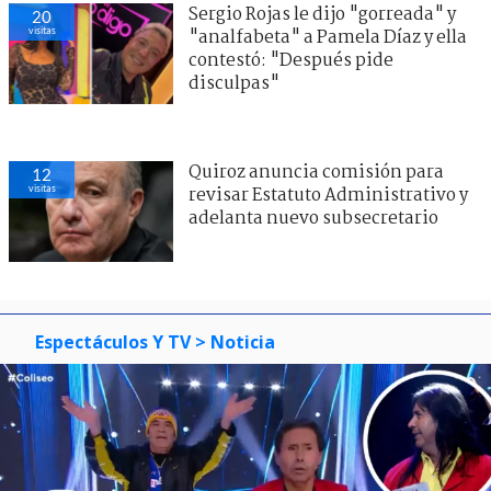
Sergio Rojas le dijo "gorreada" y
20
visitas
"analfabeta" a Pamela Díaz y ella
contestó: "Después pide
disculpas"
Quiroz anuncia comisión para
12
visitas
revisar Estatuto Administrativo y
adelanta nuevo subsecretario
Espectáculos Y TV
> Noticia