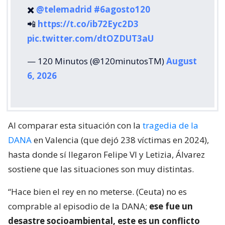
✖️
@telemadrid
#6agosto120
📲
https://t.co/ib72Eyc2D3
pic.twitter.com/dtOZDUT3aU
— 120 Minutos (@120minutosTM)
August
6, 2026
Al comparar esta situación con la
tragedia de la
DANA
en Valencia (que dejó 238 víctimas en 2024),
hasta donde sí llegaron Felipe VI y Letizia, Álvarez
sostiene que las situaciones son muy distintas.
“Hace bien el rey en no meterse. (Ceuta) no es
comprable al episodio de la DANA;
ese fue un
desastre socioambiental, este es un conflicto