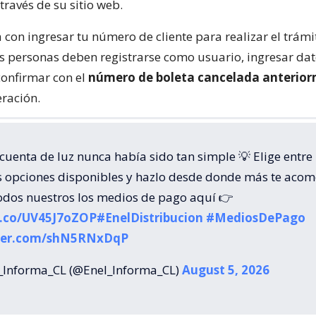
través de su sitio web.
con ingresar tu número de cliente para realizar el trámit
as personas deben registrarse como usuario, ingresar da
confirmar con el
número de boleta cancelada anterio
eración.
cuenta de luz nunca había sido tan simple 💡 Elige entre
s opciones disponibles y hazlo desde donde más te acom
odos nuestros los medios de pago aquí 👉
/t.co/UV45J7oZOP
#EnelDistribucion
#MediosDePago
tter.com/shN5RNxDqP
Informa_CL (@Enel_Informa_CL)
August 5, 2026