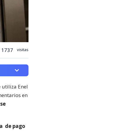
1737
visitas
 utiliza Enel
entarios en
 se
ma
de pago