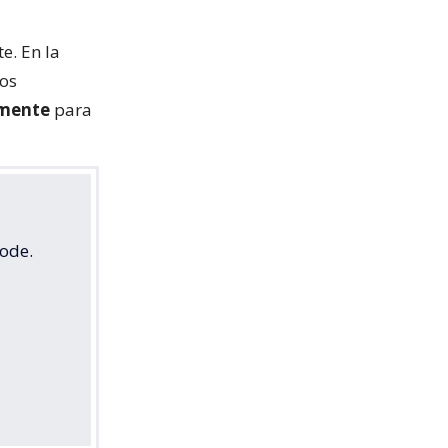
e. En la
tos
rmente
para
ode.