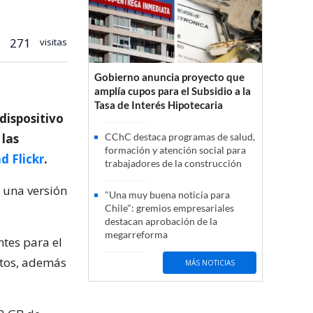
271
visitas
Gobierno anuncia proyecto que
amplía cupos para el Subsidio a la
Tasa de Interés Hipotecaria
dispositivo
 las
CChC destaca programas de salud,
formación y atención social para
 Flickr
.
trabajadores de la construcción
 una versión
"Una muy buena noticia para
Chile": gremios empresariales
destacan aprobación de la
megarreforma
ntes para el
otos, además
MÁS NOTICIAS