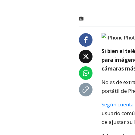
Si bien el te
para imágenes
cámaras más
No es de extr
portátil de P
Según cuenta
usuario común
de ajustar su