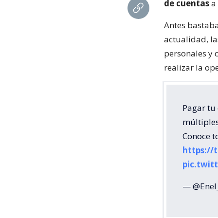
de cuentas
a 
Antes bastaba 
actualidad, l
personales y 
realizar la op
Pagar tu 
múltiple
Conoce t
https:/
pic.twi
— @Enel_