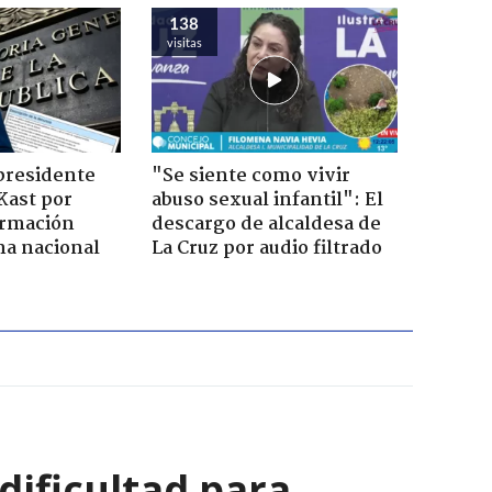
138
visitas
presidente
"Se siente como vivir
Kast por
abuso sexual infantil": El
ormación
descargo de alcaldesa de
na nacional
La Cruz por audio filtrado
 dificultad para