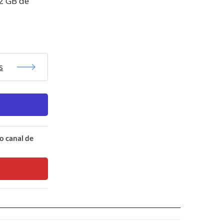
 2 GB de
s
o canal de