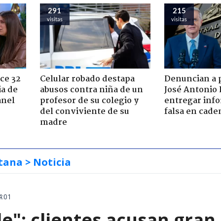
291
215
visitas
visitas
ce 32
Celular robado destapa
Denuncian a 
ia de
abusos contra niña de un
José Antonio 
anel
profesor de su colegio y
entregar inf
del conviviente de su
falsa en cade
madre
tana
> Noticia
4:01
le": clientes acusan gran