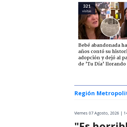
321
visitas
Bebé abandonada ha
años contó su histor
adopción y dejó al p
de ’Tu Día’ llorando
Región Metropoli
Viernes 07 Agosto, 2026 | 1
"Es horrib