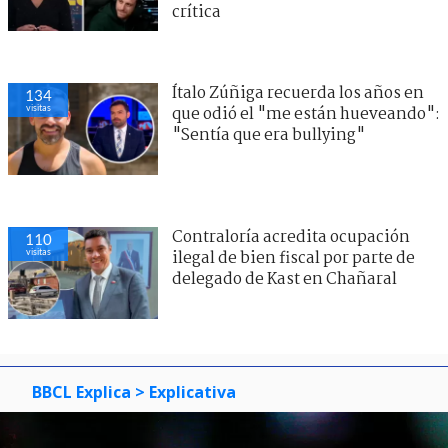
crítica
Ítalo Zúñiga recuerda los años en
134
visitas
que odió el "me están hueveando":
"Sentía que era bullying"
Contraloría acredita ocupación
110
visitas
ilegal de bien fiscal por parte de
delegado de Kast en Chañaral
BBCL Explica
> Explicativa