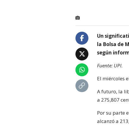
Un significat
la Bolsa de M
según inform
Fuente: UPI.
El miércoles e
A futuro, la l
a 275,807 cen
Por su parte 
alcanzó a 213