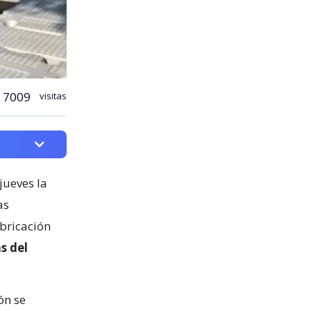
7009
visitas
jueves la
as
abricación
s del
ón se