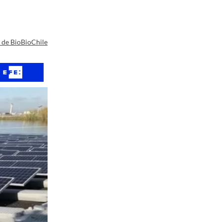
a de BioBioChile