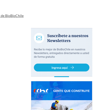
a de BioBioChile