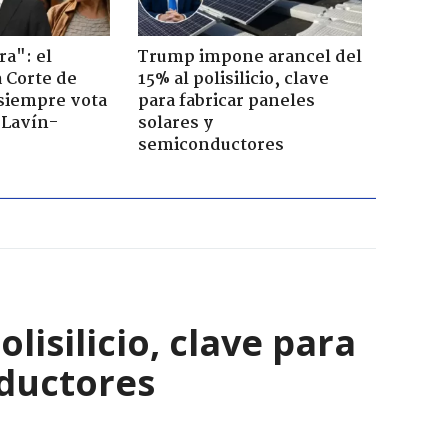
ra": el
Trump impone arancel del
a Corte de
15% al polisilicio, clave
 siempre vota
para fabricar paneles
s Lavín-
solares y
semiconductores
isilicio, clave para
nductores