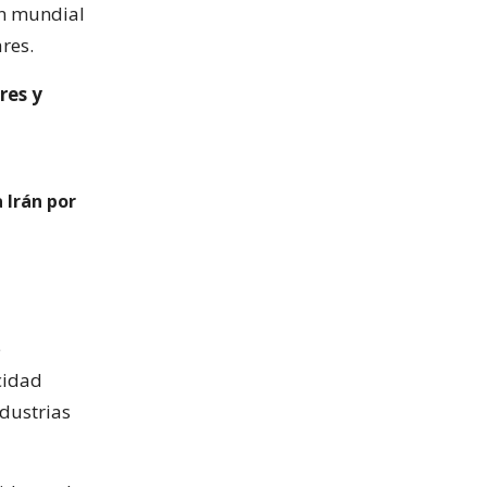
ón mundial
res.
res y
 Irán por
e
cidad
dustrias