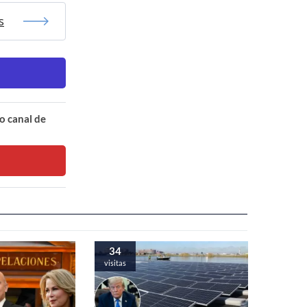
s
o canal de
34
visitas