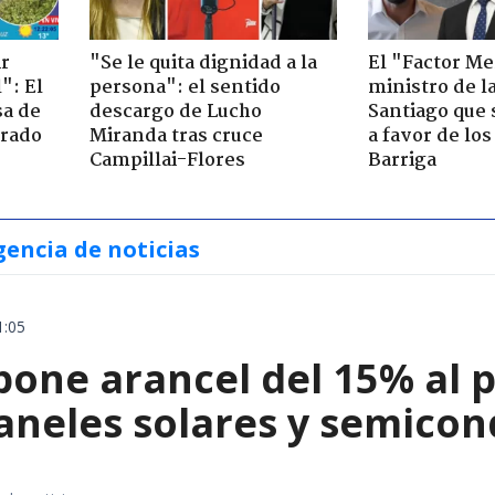
ir
"Se le quita dignidad a la
El "Factor Me
": El
persona": el sentido
ministro de l
sa de
descargo de Lucho
Santiago que
trado
Miranda tras cruce
a favor de lo
Campillai-Flores
Barriga
gencia de noticias
1:05
ne arancel del 15% al pol
paneles solares y semico