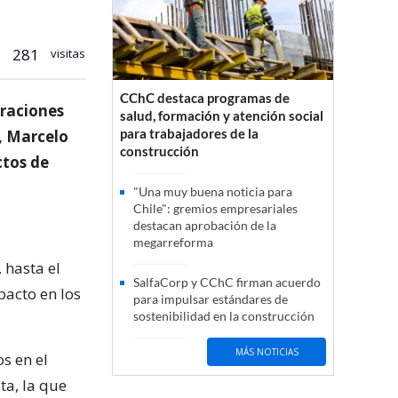
281
visitas
CChC destaca programas de
oraciones
salud, formación y atención social
para trabajadores de la
, Marcelo
construcción
ctos de
"Una muy buena noticia para
Chile": gremios empresariales
destacan aprobación de la
megarreforma
 hasta el
SalfaCorp y CChC firman acuerdo
acto en los
para impulsar estándares de
sostenibilidad en la construcción
MÁS NOTICIAS
s en el
ta, la que