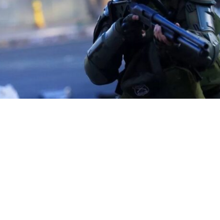
VER RESUMEN
oficialismo no existía una expectativa real de que el presi
 anunciara
indultos
a exuniformados durante su última 
to Republicanos como el Partido Nacional Libertario espe
ñal política sobre la materia. Ese guiño no llegó y termi