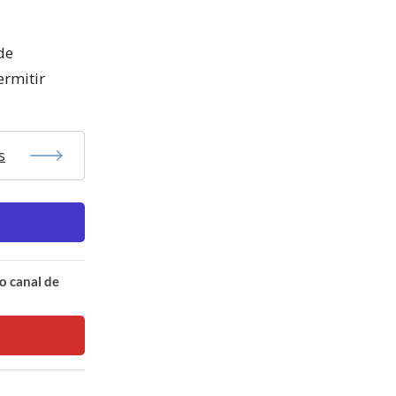
de
ermitir
s
o canal de