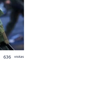
636
visitas
dente José
cadena
raban, al
nó abriendo