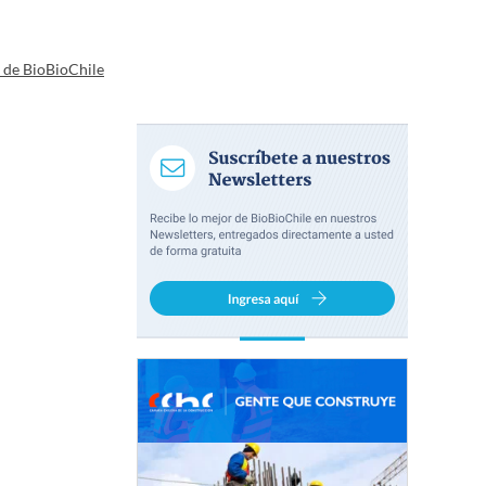
a de BioBioChile