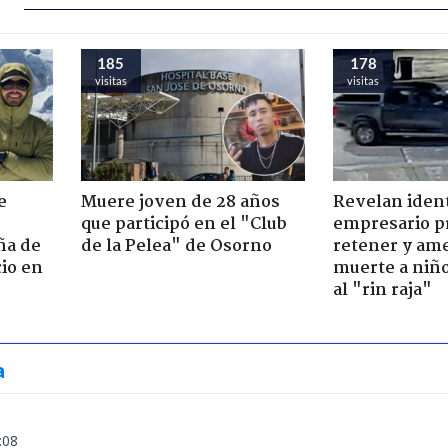
185
178
visitas
visitas
e
Muere joven de 28 años
Revelan iden
que participó en el "Club
empresario p
ña de
de la Pelea" de Osorno
retener y am
io en
muerte a niño
al "rin raja"
a
:08