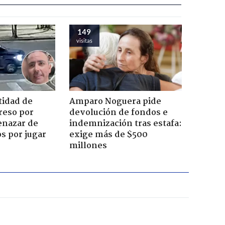
149
visitas
tidad de
Amparo Noguera pide
reso por
devolución de fondos e
enazar de
indemnización tras estafa:
s por jugar
exige más de $500
millones