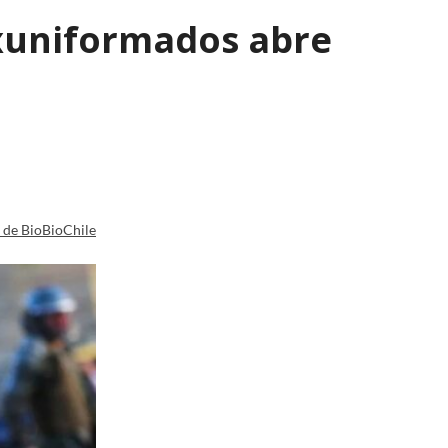
exuniformados abre
a de BioBioChile