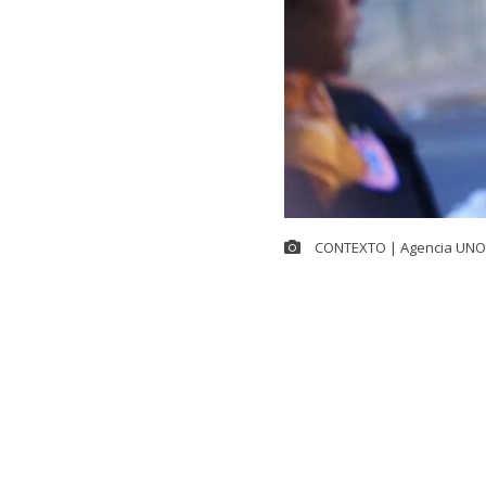
CONTEXTO | Agencia UNO
Si bien en el 
Antonio Kast
nacional, tan
menos, una se