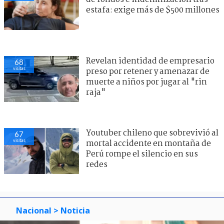
estafa: exige más de $500 millones
Revelan identidad de empresario
68
visitas
preso por retener y amenazar de
muerte a niños por jugar al "rin
raja"
Youtuber chileno que sobrevivió al
67
visitas
mortal accidente en montaña de
Perú rompe el silencio en sus
redes
Nacional
> Noticia