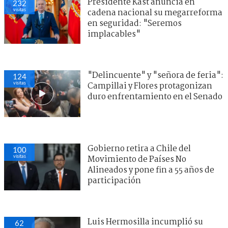
Presidente Kast anuncia en
232
visitas
cadena nacional su megarreforma
en seguridad: "Seremos
implacables"
"Delincuente" y "señora de feria":
124
visitas
Campillai y Flores protagonizan
duro enfrentamiento en el Senado
Gobierno retira a Chile del
100
visitas
Movimiento de Países No
Alineados y pone fin a 55 años de
participación
Luis Hermosilla incumplió su
62