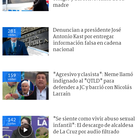
madre
Denuncian a presidente José
281
visitas
Antonio Kast por entregar
información falsa en cadena
nacional
"Agresivo y clasista": Neme llamó
159
visitas
indignado al "QTLD" para
defender a JC y barrió con Nicolás
Larraín
"Se siente como vivir abuso sexual
142
visitas
infantil": El descargo de alcaldesa
de La Cruz por audio filtrado