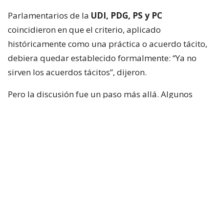
Parlamentarios de la
UDI, PDG, PS y PC
coincidieron en que el criterio, aplicado
históricamente como una práctica o acuerdo tácito,
debiera quedar establecido formalmente: “Ya no
sirven los acuerdos tácitos”, dijeron.
Pero la discusión fue un paso más allá. Algunos
integrantes de la instancia plantearon que no basta
con limitar los nombramientos políticos, sino que
quienes ocupen esas embajadas también deberían
cumplir requisitos mínimos para representar al
país.
Nombramiento de embajadores
80/20: del acuerdo a una regla
escrita