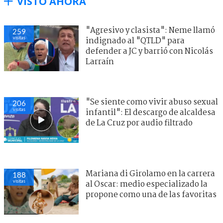
VISTO AHORA
"Agresivo y clasista": Neme llamó
259
visitas
indignado al "QTLD" para
defender a JC y barrió con Nicolás
Larraín
"Se siente como vivir abuso sexual
206
visitas
infantil": El descargo de alcaldesa
de La Cruz por audio filtrado
Mariana di Girolamo en la carrera
188
visitas
al Oscar: medio especializado la
propone como una de las favoritas