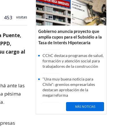
453
visitas
Gobierno anuncia proyecto que
a Puente,
amplía cupos para el Subsidio a la
Tasa de Interés Hipotecaria
 PPD,
su cargo al
CChC destaca programas de salud,
formación y atención social para
trabajadores de la construcción
"Una muy buena noticia para
Chile": gremios empresariales
há ante las
destacan aprobación de la
una pésima
megarreforma
a.
MÁS NOTICIAS
mpresas