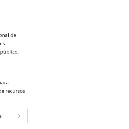
onal de
 es
público.
para
 de recursos
s