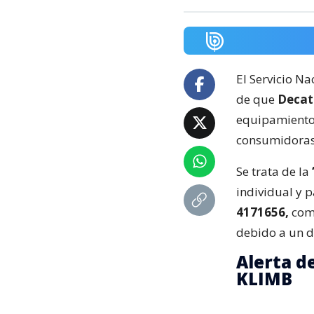
El Servicio N
de que
Decat
equipamiento 
consumidoras
Se trata de la
individual y 
4171656,
come
debido a un d
Alerta d
KLIMB