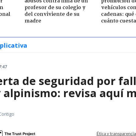
or
abusos contra niña de un
prohibición d
ón
profesor de su colegio y
vehículos con
onal
del conviviente de su
cadenas: qué 
madre
cuánto cuesta
plicativa
7:47
rta de seguridad por fall
 alpinismo: revisa aquí 
Contigo
Ética y transparenci