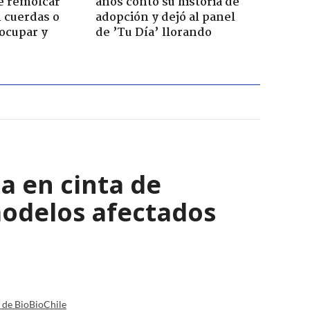
e remolcar
años contó su historia de
 cuerdas o
adopción y dejó al panel
ocupar y
de ’Tu Día’ llorando
a en cinta de
modelos afectados
a de BioBioChile