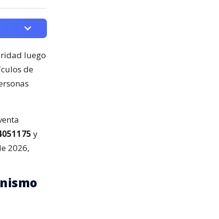
uridad luego
ículos de
personas
venta
4051175
y
de 2026,
inismo