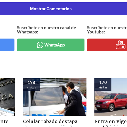
Mostrar Comentarios
Suscríbete en nuestro canal de
Suscríbete en nuestr
Whatsapp:
Youtube:
198
170
visitas
visitas
ente
Celular robado destapa
Entra en vige