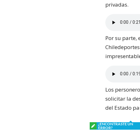
privadas.
Por su parte,
Chiledeportes
impresentable
Los personero
solicitar la d
del Estado par
¿ENCONTRASTE UN
ERROR?