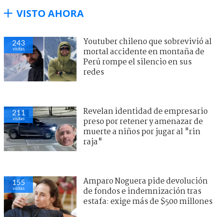
VISTO AHORA
Youtuber chileno que sobrevivió al
243
visitas
mortal accidente en montaña de
Perú rompe el silencio en sus
redes
Revelan identidad de empresario
211
visitas
preso por retener y amenazar de
muerte a niños por jugar al "rin
raja"
Amparo Noguera pide devolución
155
visitas
de fondos e indemnización tras
estafa: exige más de $500 millones