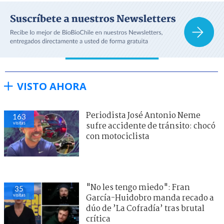
VISTO AHORA
Periodista José Antonio Neme
163
visitas
sufre accidente de tránsito: chocó
con motociclista
"No les tengo miedo": Fran
35
visitas
García-Huidobro manda recado a
dúo de ’La Cofradía’ tras brutal
crítica