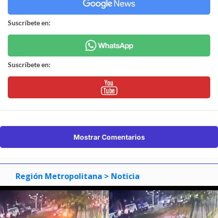
Suscríbete en:
Suscríbete en:
Mostrar Comentarios
Región Metropolitana
> Noticia