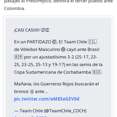
pasajes al Preolímpico, definirá el tercer puesto ante
Colombia.
¡CASI CASIIII! 🥵👏
En un PARTIDAZO 🤯, El Team Chile 🇨🇱
de Vóleibol Masculino 🏐 cayó ante Brasil
🇧🇷 por un ajustadísimo 3-2 (25-17, 23-
25, 23-25, 25-13 y 19-17) en las semis de la
Copa Sudamericana de Cochabamba 🇧🇴.
Mañana, los Guerreros Rojos buscarán el
bronce 🥉 ante…
pic.twitter.com/eM8SeGEV0d
— Team Chile (@TeamChile_COCH)