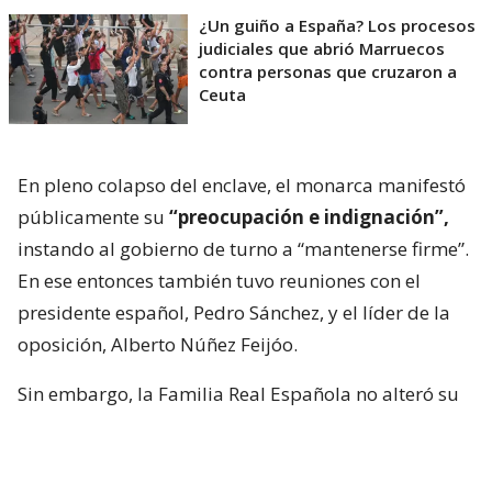
¿Un guiño a España? Los procesos
judiciales que abrió Marruecos
contra personas que cruzaron a
Ceuta
En pleno colapso del enclave, el monarca manifestó
públicamente su
“preocupación e indignación”,
instando al gobierno de turno a “mantenerse firme”.
En ese entonces también tuvo reuniones con el
presidente español, Pedro Sánchez, y el líder de la
oposición, Alberto Núñez Feijóo.
Sin embargo, la Familia Real Española no alteró su
calendario y, de todas maneras, inició sus
vacaciones en Mallorca, específicamente el Palacio
de Marivent, donde han mantenido algunas