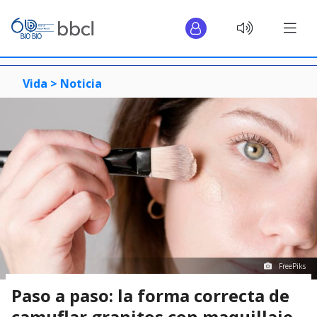
Vida >
Noticia
FreePiks
Paso a paso: la forma correcta de
camuflar granitos con maquillaje,