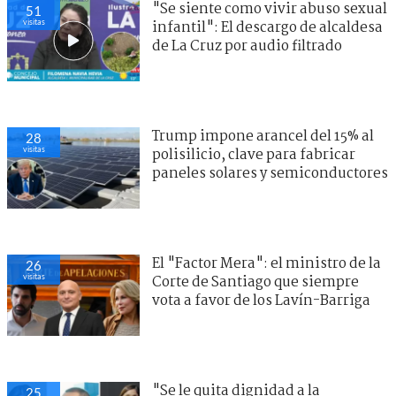
"Se siente como vivir abuso sexual
51
visitas
infantil": El descargo de alcaldesa
de La Cruz por audio filtrado
Trump impone arancel del 15% al
28
visitas
polisilicio, clave para fabricar
paneles solares y semiconductores
El "Factor Mera": el ministro de la
26
visitas
Corte de Santiago que siempre
vota a favor de los Lavín-Barriga
"Se le quita dignidad a la
25