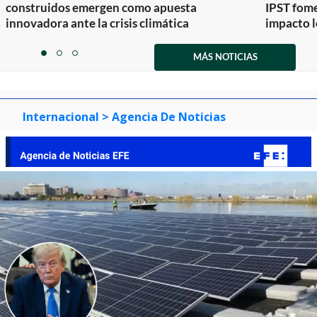
construidos emergen como apuesta
IPST fom
innovadora ante la crisis climática
impacto l
Item
1
MÁS NOTICIAS
item
item
item
of
0
1
2
3
Internacional
> Agencia De Noticias