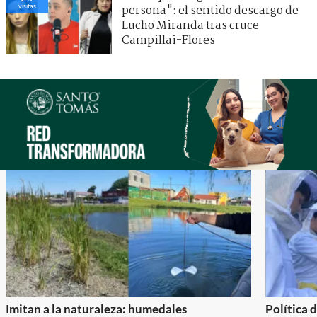
visitas
persona": el sentido descargo de
Lucho Miranda tras cruce
Campillai-Flores
Imitan a la naturaleza: humedales
Política 